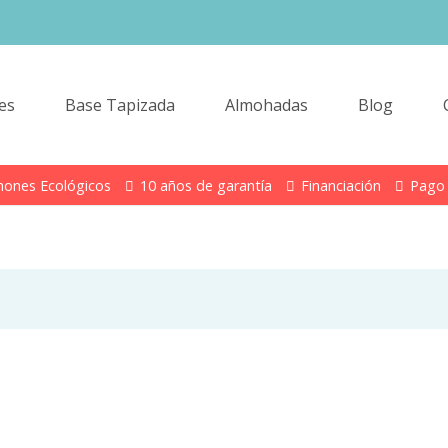
es
Base Tapizada
Almohadas
Blog
hones Ecológicos
10 años de garantía
Financiación
Pago