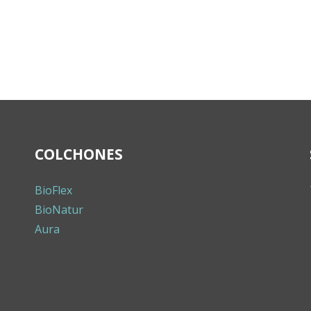
COLCHONES
BioFlex
BioNatur
Aura