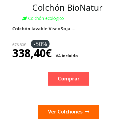
Colchón BioNatur
Colchón ecológico
Colchón lavable ViscoSoja.…
-50%
676,80
€
338,40
€
IVA incluido
Comprar
Ver Colchones